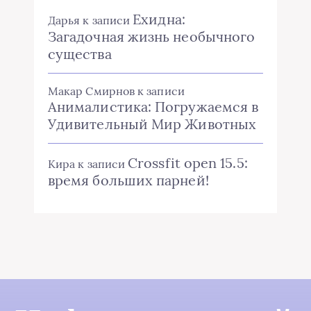
Ехидна:
Дарья
к записи
Загадочная жизнь необычного
существа
Макар Смирнов
к записи
Анималистика: Погружаемся в
Удивительный Мир Животных
Crossfit open 15.5:
Кира
к записи
время больших парней!