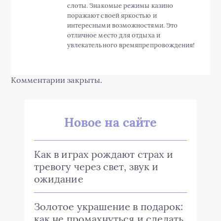
слоты. Знакомые режимы казино
поражают своей яркостью и
интересными возможностями. Это
отличное место для отдыха и
увлекательного времяпрепровождения!
Комментарии закрыты.
Новое на сайте
Как в играх рождают страх и
тревогу через свет, звук и
ожидание
Золотое украшение в подарок:
как не промахнуться и сделать