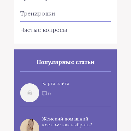
Тренировки
Частые вопросы
Популярные статьи
Карта сайта
0
Женский домашний
костюм: как выбрать?