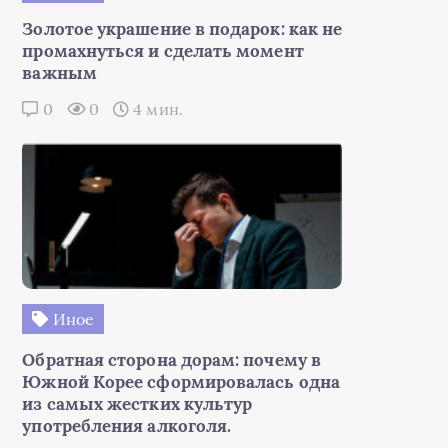
Золотое украшение в подарок: как не
промахнуться и сделать момент
важным
0
0
4 мин.
Иное
Обратная сторона дорам: почему в
Южной Корее сформировалась одна
из самых жестких культур
употребления алкоголя.