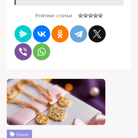
Рейтинг статьи
Иное