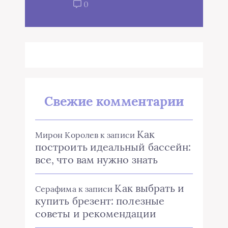
0
Свежие комментарии
Как
Мирон Королев
к записи
построить идеальный бассейн:
все, что вам нужно знать
Как выбрать и
Серафима
к записи
купить брезент: полезные
советы и рекомендации