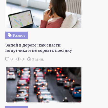
Разное
Запой в дороге: как спасти
попутчика и не сорвать поездку
0
0
3 мин.