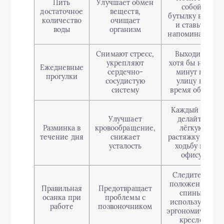
Пить
Улучшает обмен
собой
достаточное
веществ,
бутылку воды
количество
очищает
и ставьте
воды
организм
напоминания
Снимают стресс,
Выходите
укрепляют
хотя бы на 15
Ежедневные
сердечно-
минут на
прогулки
сосудистую
улицу во
систему
время обеда
Каждый час
Улучшает
делайте
Разминка в
кровообращение,
лёгкую
течение дня
снижает
растяжку или
усталость
ходьбу по
офису
Следите за
положением
Правильная
Предотвращает
спины,
осанка при
проблемы с
используйте
работе
позвоночником
эргономичное
кресло