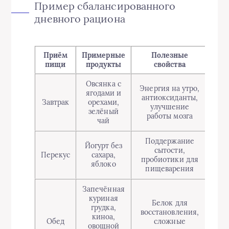
Пример сбалансированного
дневного рациона
Приём
Примерные
Полезные
пищи
продукты
свойства
Овсянка с
Энергия на утро,
ягодами и
антиоксиданты,
Завтрак
орехами,
улучшение
зелёный
работы мозга
чай
Поддержание
Йогурт без
сытости,
Перекус
сахара,
пробиотики для
яблоко
пищеварения
Запечённая
куриная
Белок для
грудка,
восстановления,
киноа,
Обед
сложные
овощной