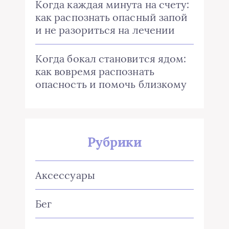
Когда каждая минута на счету:
как распознать опасный запой
и не разориться на лечении
Когда бокал становится ядом:
как вовремя распознать
опасность и помочь близкому
Рубрики
Аксессуары
Бег