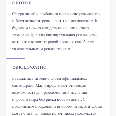
слотов
Сфера онлайн-гэмблинга постоянно развивается,
и бесплатные игровые слоты не исключение. В
будущем можно ожидать появления новых
технологий, таких как виртуальная реальность,
которые сделают игровой процесс еще более
увлекательным и реалистичным.
Заключение
Бесплатные игровые слоты официальном
сайте ДрагонМани предлагают отличную
возможность для развлечения и изучения
игрового мира без риска потери денег. С
правильным подходом и выбором игры, эти слоты
могут стать не только источником удовольствия,