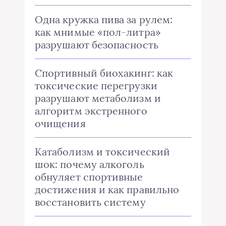
Одна кружка пива за рулем:
как мнимые «пол-литра»
разрушают безопасность
Спортивный биохакинг: как
токсические перегрузки
разрушают метаболизм и
алгоритм экстренного
очищения
Катаболизм и токсический
шок: почему алкоголь
обнуляет спортивные
достижения и как правильно
восстановить систему