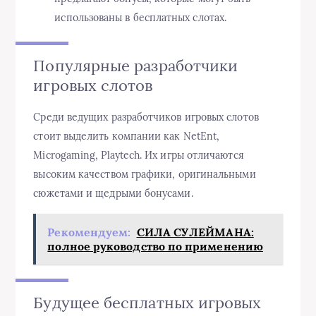
использованы в бесплатных слотах.
Популярные разработчики
игровых слотов
Среди ведущих разработчиков игровых слотов
стоит выделить компании как NetEnt,
Microgaming, Playtech. Их игры отличаются
высоким качеством графики, оригинальными
сюжетами и щедрыми бонусами.
Рекомендуем:
СИЛА СУЛЕЙМАНА:
полное руководство по применению
Будущее бесплатных игровых