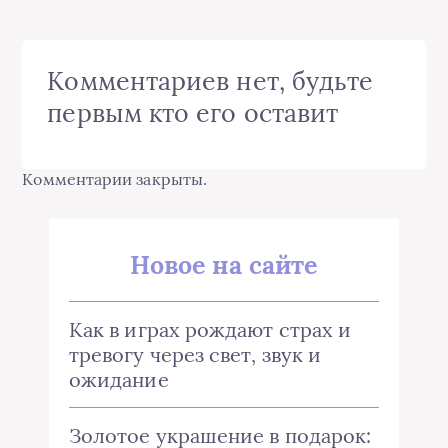
Комментариев нет, будьте
первым кто его оставит
Комментарии закрыты.
Новое на сайте
Как в играх рождают страх и
тревогу через свет, звук и
ожидание
Золотое украшение в подарок: