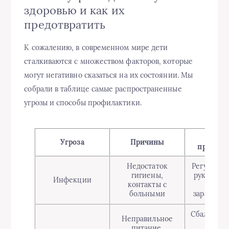
здоровью и как их
предотвратить
К сожалению, в современном мире дети
сталкиваются с множеством факторов, которые
могут негативно сказаться на их состоянии. Мы
собрали в таблице самые распространенные
угрозы и способы профилактики.
Спос
Угроза
Причины
профила
Недостаток
Регулярно
гигиены,
рук, вакц
Инфекции
контакты с
избег
больными
зараженн
Сбалансир
Неправильное
питан
питание,