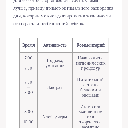
Для того чтобы организовать жизнь малыша
лучше, приведу пример оптимального распорядка
дня, который можно адаптировать в зависимости
от возраста и особенностей ребенка.
Время
Активность
Комментарий
7:00
Начало дня с
Подъем,
—
гигиенических
умывание
7:30
процедур
Питательный
7:30
завтрак с
—
Завтрак
белками и
8:00
овощами
Активное
8:00
умственное
—
Учеба/игры
или
10:00
творческое
развитие