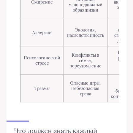
Ожирение
активные
малоподвижный
ограни
образ жизни
сладк
Избег
Экология,
аллерг
Аллергии
наследственность
своевре
диагно
Поддер
Конфликты в
Психологический
режим 
семье,
стресс
общен
переутомление
ребен
Обуче
Опасные игры,
прави
Травмы
небезопасная
безопас
среда
контроль 
Что должен знать каждый