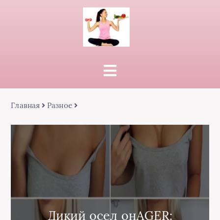
Главная
Разное
Дикий осел онAGER: