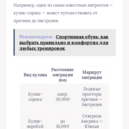
Например, один из самых известных мигрантов —
кулик-сорока — может путешествовать от
Арктики до Австралии.
Рекомендуем:
Спортивная обувь: как
выбрать правильно и комфортно для
любых тренировок
Расстояние
Маршрут
Вид кулика
миграции
миграции
(км)
Ледяные
Кулик-
напр.
просторы
сорока
30,000
Арктики —
Австралия
Северная
Кулик-
до
Америка —
воробей
16,000
Южная