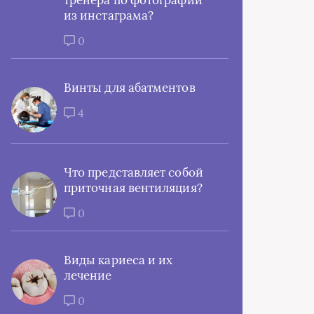
тренера по фотографии
из инстаграма?
0
Винты для абатментов
4
Что представляет собой
приточная вентиляция?
0
Виды кариеса и их
лечение
0