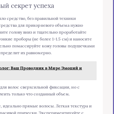
ый секрет успеха
ло средство, без правильной техники
 средства для прикорневого объема нужно
ните голову вниз и тщательно проработайте
онкие проборы (не более 1-1.5 см) и наносите
тельно помассируйте кожу головы подушечками
аспределит их равномерно.
олог: Ваш Проводник в Мире Эмоций и
ля волос сверхсильной фиксации, но с
леить только что созданный объем.
, идеально прямые волосы. Легкая текстура и
красивой прически. Экспериментируйте с