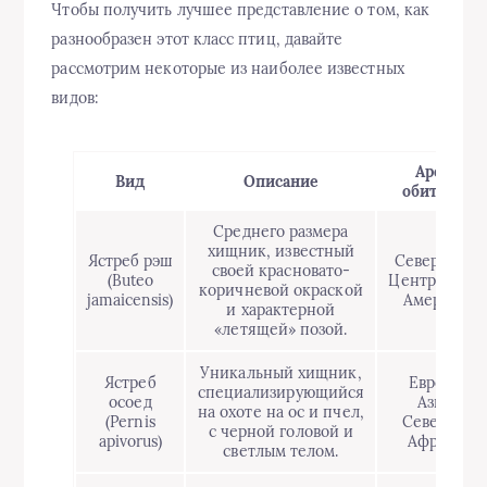
Чтобы получить лучшее представление о том, как
разнообразен этот класс птиц, давайте
рассмотрим некоторые из наиболее известных
видов:
Ареал
Вид
Описание
обитания
Среднего размера
хищник, известный
Ястреб рэш
Северная и
своей красновато-
(Buteo
Центральная
коричневой окраской
jamaicensis)
Америка.
и характерной
«летящей» позой.
Уникальный хищник,
Ястреб
Европа,
специализирующийся
осоед
Азия,
на охоте на ос и пчел,
(Pernis
Северная
с черной головой и
apivorus)
Африка.
светлым телом.