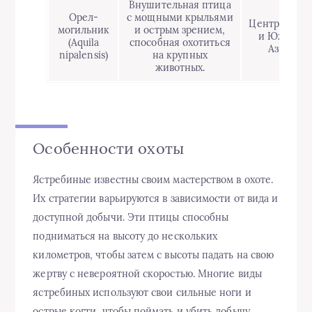
Внушительная птица
Орел-
с мощными крыльями
Центральная
могильник
и острым зрением,
и Южная
(Aquila
способная охотиться
Азия.
nipalensis)
на крупных
животных.
Особенности охоты
Ястребиные известны своим мастерством в охоте.
Их стратегии варьируются в зависимости от вида и
доступной добычи. Эти птицы способны
подниматься на высоту до нескольких
километров, чтобы затем с высоты падать на свою
жертву с невероятной скоростью. Многие виды
ястребиных используют свои сильные ноги и
острые когти, чтобы поймать и убить добычу,