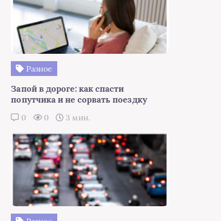
Разное
Запой в дороге: как спасти
попутчика и не сорвать поездку
0
0
3 мин.
Разное