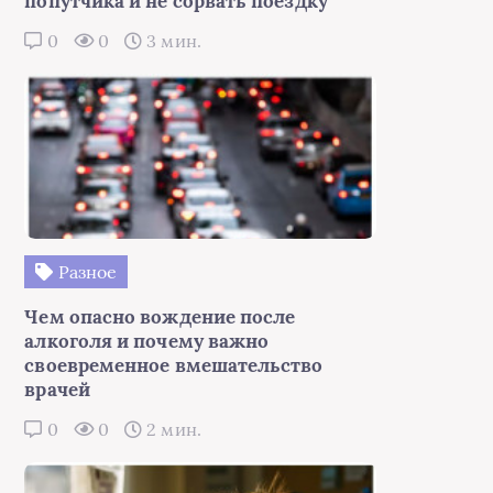
попутчика и не сорвать поездку
0
0
3 мин.
Разное
Чем опасно вождение после
алкоголя и почему важно
своевременное вмешательство
врачей
0
0
2 мин.