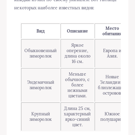
некоторых наиболее известных видов:
Место
Вид
Описание
обитания
Яркое
Обыкновенный
оперение,
Европа и
зиморолок
длина около
Азия.
16 см.
Меньше
Новые
обычного, с
Эндемичный
Зеландии и
более
зиморолок
близлежащих
нежными
островов.
цветами.
Длина 25 см,
Крупный
характерный
Южное
зиморолок
ярко-синий
полушарие.
цвет.