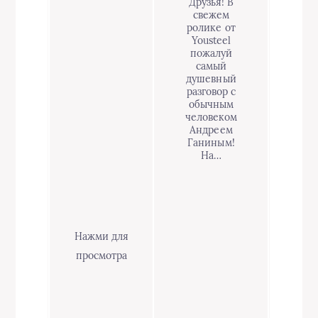
Друзья! В
свежем
ролике от
Yousteel
пожалуй
самый
душевный
разговор с
обычным
человеком
Андреем
Ганиным!
На…
Нажми для
просмотра