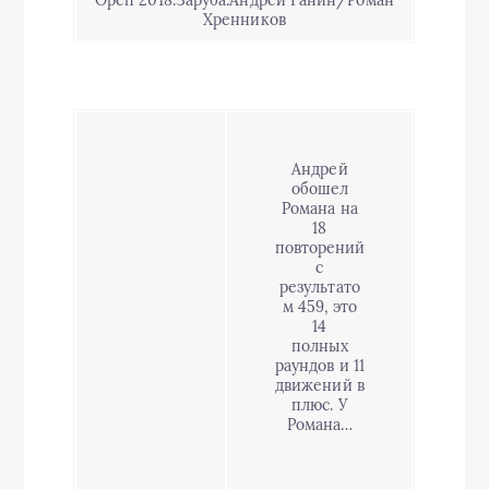
Open 2018.Заруба.Андрей Ганин/Роман
Хренников
Андрей
обошел
Романа на
18
повторений
с
результато
м 459, это
14
полных
раундов и 11
движений в
плюс. У
Романа…