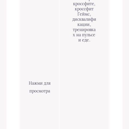
кроссфите,
кроссфит
Геймс,
дисквалифи
кации,
тренировка
х на пульсе
и еде.
Нажми для
просмотра