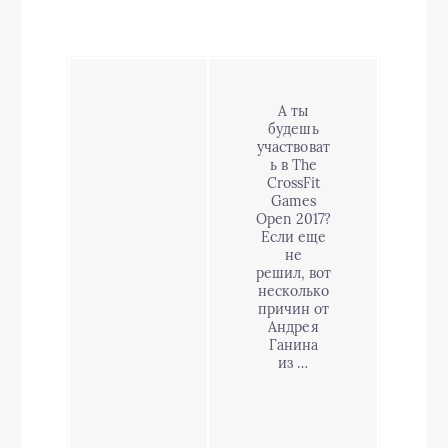
А ты
будешь
участвоват
ь в The
CrossFit
Games
Open 2017?
Если еще
не
решил, вот
несколько
причин от
Андрея
Ганина
из …