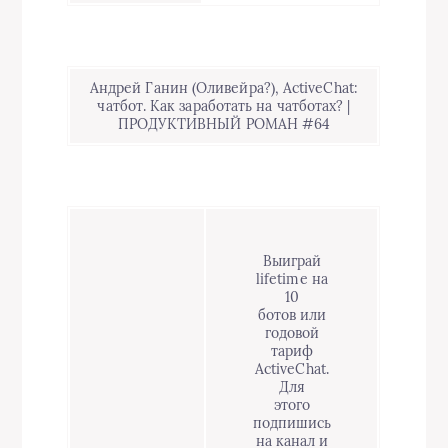
Андрей Ганин (Оливейра?), ActiveChat:
чатбот. Как заработать на чатботах? |
ПРОДУКТИВНЫЙ РОМАН #64
Выиграй
lifetime на
10
ботов или
годовой
тариф
ActiveChat.
Для
этого
подпишись
на канал и