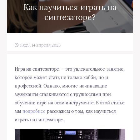
Как научиться играть на
синтезаторе?
19:29, 14 апреля 2023
Игра на синтезаторе — это увлекательное занятие,
которое может стать не только хобби, но и
профессией. Однако, многие начинающие
музыканты сталкиваются с трудностями при
обучении игре на этом инструменте. В этой статье
мы
подробнее
расскажем о том, как научиться
играть на синтезаторе.