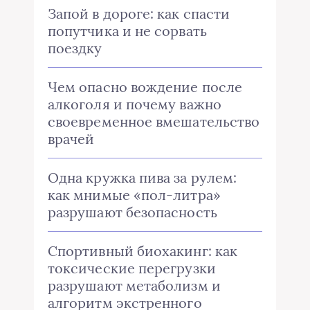
Запой в дороге: как спасти
попутчика и не сорвать
поездку
Чем опасно вождение после
алкоголя и почему важно
своевременное вмешательство
врачей
Одна кружка пива за рулем:
как мнимые «пол-литра»
разрушают безопасность
Спортивный биохакинг: как
токсические перегрузки
разрушают метаболизм и
алгоритм экстренного