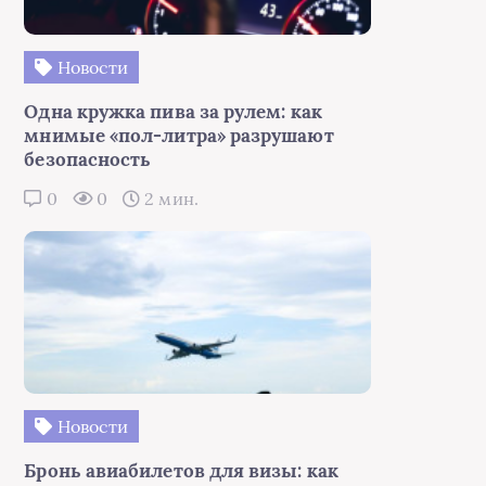
Новости
Одна кружка пива за рулем: как
мнимые «пол-литра» разрушают
безопасность
0
0
2 мин.
Новости
Бронь авиабилетов для визы: как