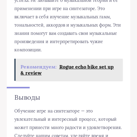
успеха. Не забывайте о музыкальной теории и ее
применении при игре на синтезаторе. Это
включает в себя изучение музыкальных гамм,
тональностей, аккордов и музыкальных форм. Эти
знания помогут вам создавать свои музыкальные
произведения и интерпретировать чужие
композиции.
Рекомендуем:
Rogue echo bike set up
& review
Выводы
Обучение игре на синтезаторе — это
увлекательный и интересный процесс, который
может принести много радости и удовлетворения.
Следуйте нашим советам, уделяйте время и