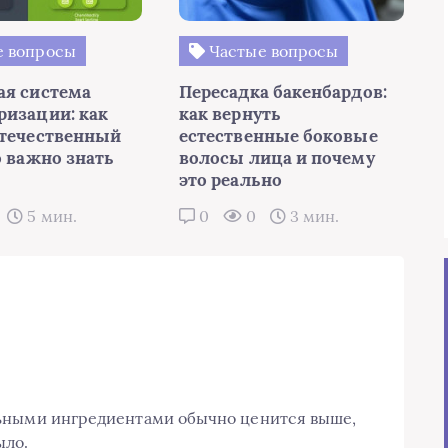
 вопросы
Частые вопросы
ая система
Пересадка бакенбардов:
ризации: как
как вернуть
отечественный
естественные боковые
о важно знать
волосы лица и почему
это реально
5 мин.
0
0
3 мин.
ьными ингредиентами обычно ценится выше,
ыло.