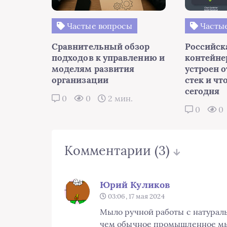
Частые вопросы
Частые
Сравнительный обзор
Российск
подходов к управлению и
контейне
моделям развития
устроен 
организации
стек и чт
сегодня
0
0
2 мин.
0
0
Комментарии
(3)
Юрий Куликов
03:06, 17 мая 2024
Мыло ручной работы с натурал
чем обычное промышленное м