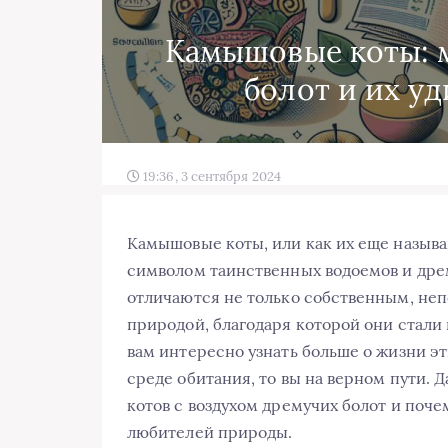
Камышовые коты: 
болот и их у
19:36, 3 сентября 2024
Камышовые коты, или как их еще называ
символом таинственных водоемов и дре
отличаются не только собственным, не
природой, благодаря которой они стали
вам интересно узнать больше о жизни э
среде обитания, то вы на верном пути. 
котов с воздухом дремучих болот и поч
любителей природы.