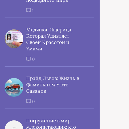
подводного мира
1
Медянка: Ящерица,
Которая Удивляет
Своей Красотой и
Умами
0
Прайд Львов: Жизнь в
Фамильном Уюте
Саванов
0
Погружение в мир
млекопитающих: кто