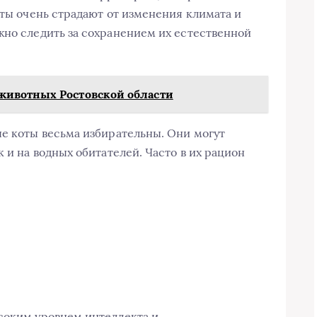
оты очень страдают от изменения климата и
жно следить за сохранением их естественной
ивотных Ростовской области
ые коты весьма избирательны. Они могут
к и на водных обитателей. Часто в их рацион
соким уровнем интеллекта и