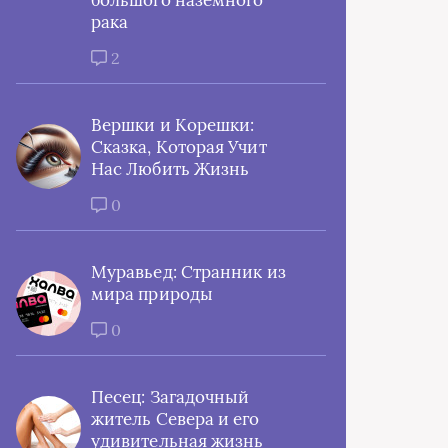
большого наземного
рака
2
Вершки и Корешки:
Сказка, Которая Учит
Нас Любить Жизнь
0
Муравьед: Странник из
мира природы
0
Песец: Загадочный
житель Севера и его
удивительная жизнь