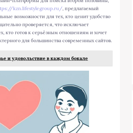
нлайн-платформы для поиска второй половины,
tps://kzn.lifestylegroup.ru/
, предлагаемый
альные возможности для тех, кто ценит удобство
тщательно проверяется, что исключает
х, кто готов к серьёзным отношениям и хочет
ктерного для большинства современных сайтов.
вье и удовольствие в каждом бокале