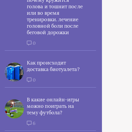
почему кружится
голова и тошнит после
или во время
тренировки. лечение
головной боли после
беговой дорожки
0
Как происходит
доставка биотуалета?
0
В какие онлайн-игры
можно поиграть на
тему футбола?
6