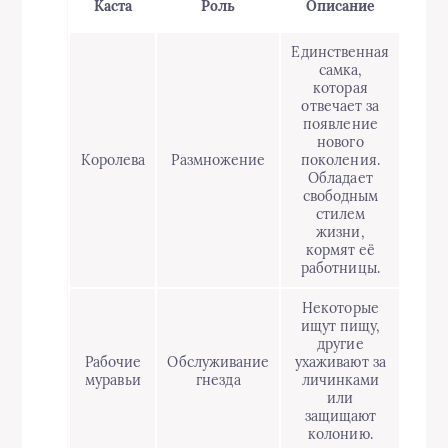
Каста
Роль
Описание
Единственная
самка,
которая
отвечает за
появление
нового
Королева
Размножение
поколения.
Обладает
свободным
стилем
жизни,
кормят её
работницы.
Некоторые
ищут пищу,
другие
Рабочие
Обслуживание
ухаживают за
муравьи
гнезда
личинками
или
защищают
колонию.