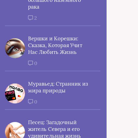
большого наземного
рака
2
Вершки и Корешки:
Сказка, Которая Учит
Нас Любить Жизнь
0
Муравьед: Странник из
мира природы
0
Песец: Загадочный
житель Севера и его
удивительная жизнь