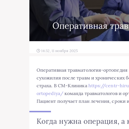
Оперативная тра
14:32, 11 ноября 2025
Оперативная травматология-ортопедия по
сухожилия после травм и хронических бо
страха. В СМ-Клиника
https://centr-hir
ortopediya/
команда травматологов и ор
Пациент получает план лечения, сроки 
Когда нужна операция, а 