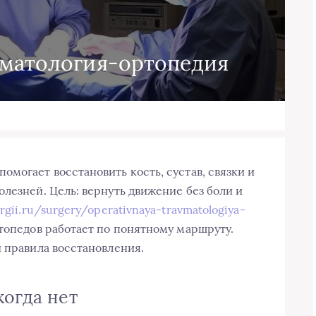
вматология-ортопедия
могает восстановить кость, сустав, связки и
лезней. Цель: вернуть движение без боли и
urgii.ru/surgery/operativnaya-travmatologiya-
топедов работает по понятному маршруту.
и правила восстановления.
когда нет