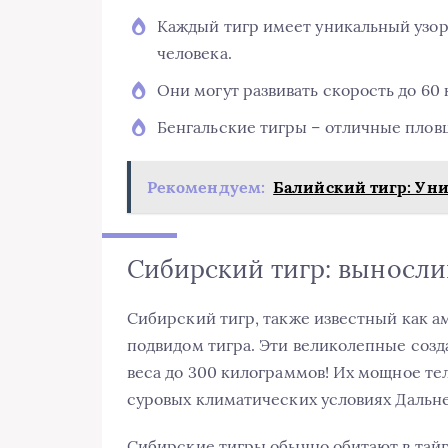
Каждый тигр имеет уникальный узор 
человека.
Они могут развивать скорость до 60
Бенгальские тигры – отличные пловц
Рекомендуем:
Балийский тигр: Ун
Сибирский тигр: выносл
Сибирский тигр, также известный как а
подвидом тигра. Эти великолепные созд
веса до 300 килограммов! Их мощное тел
суровых климатических условиях Дальне
Сибирские тигры обычно обитают в тай