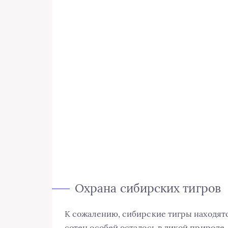
Охрана сибирских тигров
К сожалению, сибирские тигры находятс
сотен особей осталось в дикой природе.