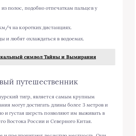
из полос, подобно отпечаткам пальцев у
 км/ч на коротких дистанциях.
ы и любят охлаждаться в водоемах.
икальный символ Тайны и Вымирания
ивый путешественник
мурский тигр, является самым крупным
ания могут достигать длины более 3 метров и
о и густая шерсть позволяют им выживать в
го Востока России и Северного Китая.
ге и предпочитают лесистую местность. Они