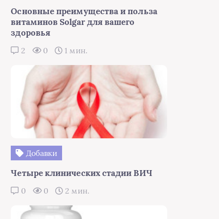
Основные преимущества и польза
витаминов Solgar для вашего
здоровья
2
0
1 мин.
Добавки
Четыре клинических стадии ВИЧ
0
0
2 мин.