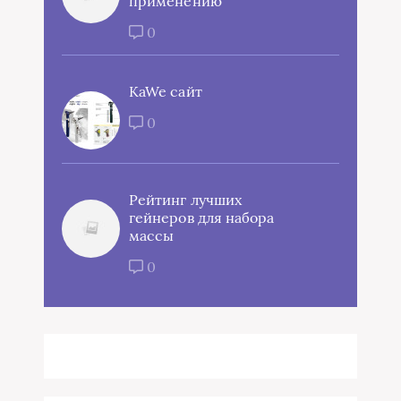
применению
0
KaWe сайт
0
Рейтинг лучших
гейнеров для набора
массы
0