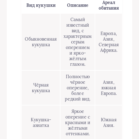
Ареал
Вид кукушки
Описание
обитания
Самый
известный
вид, с
Европа,
характерным
Обыкновенная
Азия,
серым
кукушка
Северная
оперением
Африка.
и ярко-
жёлтым
глазом.
Полностью
чёрное
Азия,
Чёрная
оперение,
южная
кукушка
более
Европа.
редкий вид.
Яркое
оперение с
Кукушка-
Южная
красными и
азиатка
Азия.
жёлтыми
оттенками.