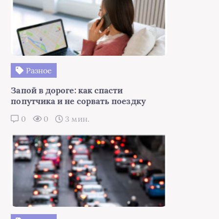
Разное
Запой в дороге: как спасти
попутчика и не сорвать поездку
0
0
3 мин.