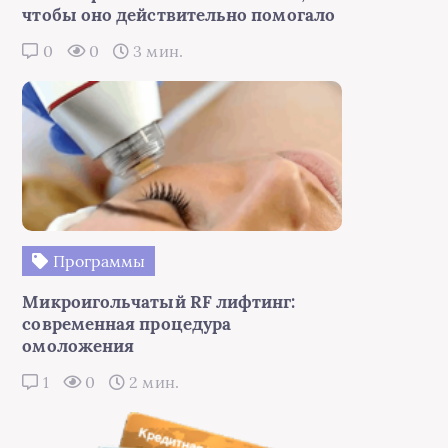
чтобы оно действительно помогало
0
0
3 мин.
Программы
Микроигольчатый RF лифтинг:
современная процедура
омоложения
1
0
2 мин.