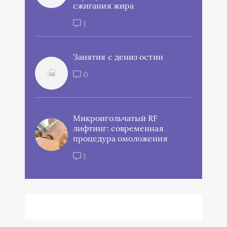
сжигания жира
1
Занятия с дениз остин
0
Микроигольчатый RF
лифтинг: современная
процедура омоложения
1