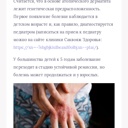
Считается, что в основе атопического дерматита
лежит генетическая предрасположенность.
Первое появление
болезни
наблюдается в
детском
возрасте
и, как правило, диагностируется
педиатром (записаться на прием к педиатру
можно на сайте клиники Саквояж Здоровья:
https://xn—-7sbgbjkiu1beaxd0olbj.xn--p1ai/
).
У большинства детей к 5
годам
заболевание
переходит в стадию устойчивой ремиссии, но
болезнь может продолжаться и у
взрослых
.