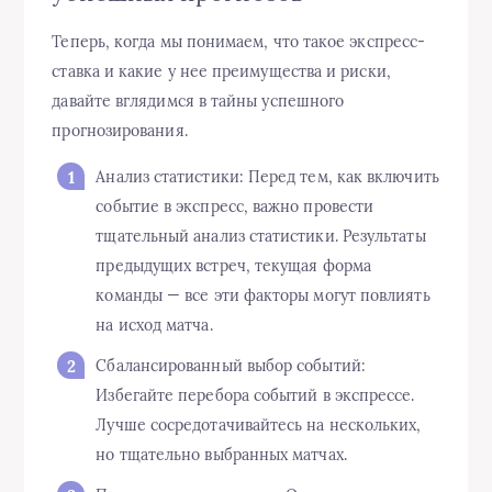
Теперь, когда мы понимаем, что такое экспресс-
ставка и какие у нее преимущества и риски,
давайте вглядимся в тайны успешного
прогнозирования.
Анализ статистики: Перед тем, как включить
событие в экспресс, важно провести
тщательный анализ статистики. Результаты
предыдущих встреч, текущая форма
команды — все эти факторы могут повлиять
на исход матча.
Сбалансированный выбор событий:
Избегайте перебора событий в экспрессе.
Лучше сосредотачивайтесь на нескольких,
но тщательно выбранных матчах.