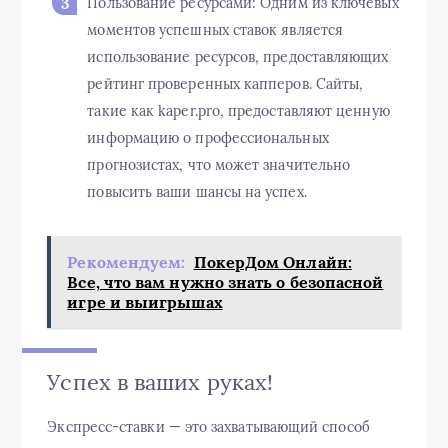
Пользование ресурсами: Одним из ключевых
моментов успешных ставок является
использование ресурсов, предоставляющих
рейтинг проверенных капперов. Сайты,
такие как kaper.pro, предоставляют ценную
информацию о профессиональных
прогнозистах, что может значительно
повысить ваши шансы на успех.
Рекомендуем:
ПокерДом Онлайн:
Все, что вам нужно знать о безопасной
игре и выигрышах
Успех в ваших руках!
Экспресс-ставки — это захватывающий способ