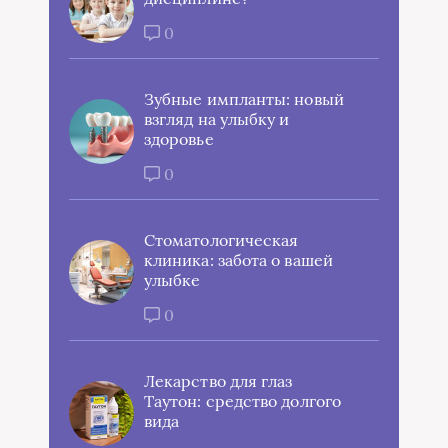
0
Зубные импланты: новый
взгляд на улыбку и
здоровье
0
Стоматологическая
клиника: забота о вашей
улыбке
0
Лекарство для глаз
Таутон: средство долгого
вида