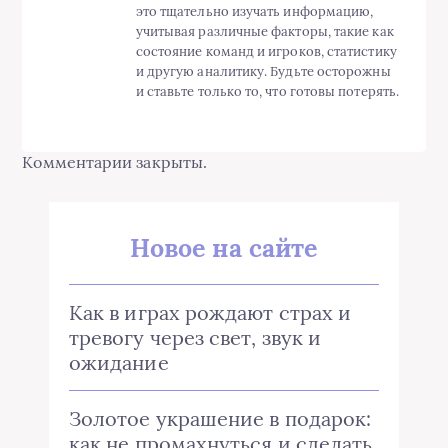
это тщательно изучать информацию,
учитывая различные факторы, такие как
состояние команд и игроков, статистику
и другую аналитику. Будьте осторожны
и ставьте только то, что готовы потерять.
Комментарии закрыты.
Новое на сайте
Как в играх рождают страх и
тревогу через свет, звук и
ожидание
Золотое украшение в подарок:
как не промахнуться и сделать