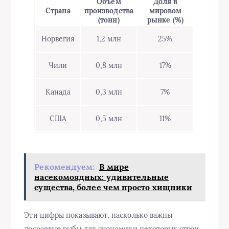
Объем
Доля в
Страна
производства
мировом
(тонн)
рынке (%)
Норвегия
1,2 млн
25%
Чили
0,8 млн
17%
Канада
0,3 млн
7%
США
0,5 млн
11%
Рекомендуем:
В мире
насекомоядных: удивительные
существа, более чем просто хищники
Эти цифры показывают, насколько важны
лососевые рыбы для экономики некоторых стран.