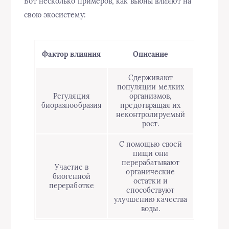
Вот несколько примеров, как вьюны влияют на
свою экосистему:
Фактор влияния
Описание
Сдерживают
популяции мелких
Регуляция
организмов,
биоразнообразия
предотвращая их
неконтролируемый
рост.
С помощью своей
пищи они
перерабатывают
Участие в
органические
биогенной
остатки и
переработке
способствуют
улучшению качества
воды.