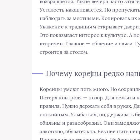
возвращается. Такие вечера часто затяг
Усталость накапливается. Но пропускать
наблюдать за местными. Копировать их
Уважение к традициям открывает двери.
Это показывает интерес к культуре. А н
вторичен. Главное — общение и связи. Гу
строится за столом.
Почему корејцы редко нап
Корейцы умеют пить много. Но сохраняю
Потеря контроля — позор. Для семьи и 
правила. Нужно держать себя в руках. Д
спокойным. Улыбаться, поддерживать бе
обильны и разнообразны. Они замедляют 
алкоголю, обязательна. Без нее пить не
Переход из ресторана в бар. Из бара в к