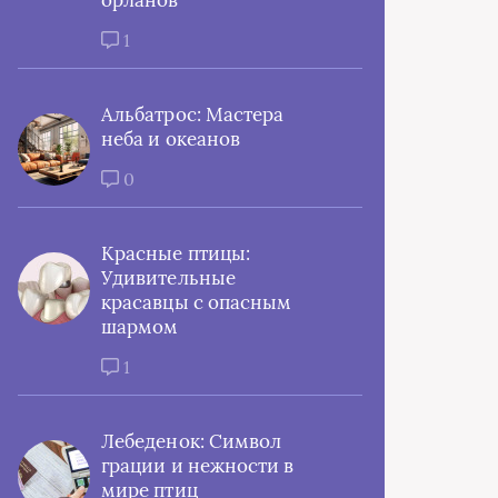
орланов
1
Альбатрос: Мастера
неба и океанов
0
Красные птицы:
Удивительные
красавцы с опасным
шармом
1
Лебеденок: Символ
грации и нежности в
мире птиц