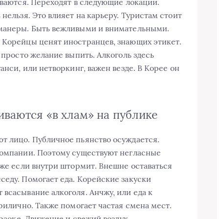
иваются. Переходят в следующие локации.
 нельзя. Это влияет на карьеру. Туристам стоит
 манеры. Быть вежливыми и внимательными.
 Корейцы ценят иностранцев, знающих этикет.
е просто желание выпить. Алкоголь здесь
анси, или нетворкинг, важен везде. В Корее он
иваются «в хлам» на публике
т лицо. Публичное пьянство осуждается.
компании. Поэтому существуют негласные
аже если внутри штормит. Внешне оставаться
седу. Помогает еда. Корейские закуски
всасывание алкоголя. Анчжу, или еда к
прилично. Также помогает частая смена мест.
араоке. Движение и свежий воздух