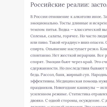
Российские реалии: засто
В России отношение к алкоголю иное. З
эмоционально. Тосты длинные и искренни
темпом питья. Водка — классический вы
Соленья, салаты, горячее. Но часто люд
или пиво. Такой «градиус» вниз опасен.
спирта. Опьянение наступает резко. Кон
спонтанно. Нет жесткой иерархии. Все р
спорят. Эмоции бьют через край. Это с
сдержанности. Но последствия бывают 
беда. Рассол, баня, жирный суп. Народн
эффективны. Медицинская помощь нужн
праздников. Новогодние каникулы — исп
усиленном режиме. Статистика отравлен
двояко. С одной стороны, осуждение. С 
делают» — частый аргумент. Это мешает