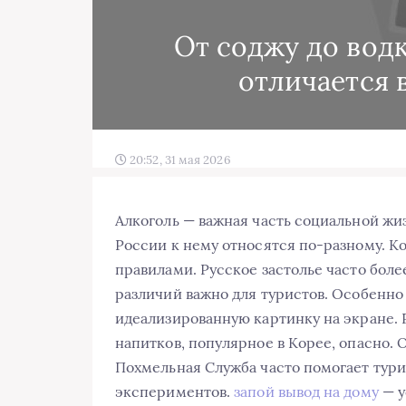
От соджу до водк
отличается 
20:52, 31 мая 2026
Алкоголь — важная часть социальной жи
России к нему относятся по-разному. Ко
правилами. Русское застолье часто бол
различий важно для туристов. Особенно 
идеализированную картинку на экране.
напитков, популярное в Корее, опасно.
Похмельная Служба часто помогает тур
экспериментов.
запой вывод на дому
— у