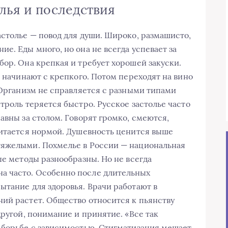
лья и последствия
астолье — повод для души. Широко, размашисто,
е. Еды много, но она не всегда успевает за
бор. Она крепкая и требует хорошей закуски.
и начинают с крепкого. Потом переходят на вино
 Организм не справляется с разными типами
троль теряется быстро. Русское застолье часто
авны за столом. Говорят громко, смеются,
читается нормой. Душевность ценится выше
тяжелыми. Похмелье в России — национальная
ые методы разнообразны. Но не всегда
а часто. Особенно после длительных
ытание для здоровья. Врачи работают в
ий растет. Общество относится к пьянству
другой, понимание и принятие. «Все так
 борьбе с зависимостью. Стигматизация мешает