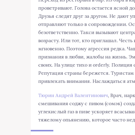
проветривают. Голова остается ясной до
Друзья следят друг за другом. Не дают у
отправляют только в сопровождении. Ост
безответственно. Такси вызывают центр
возрасту. Или тот, кто приглашал. Чест
мгновенно. Поэтому агрессия редка. Ча
признания в любви, жалобы на жизнь. Э
своих. На улице тихо и orderly. Полици
Репутация страны бережется. Туристам 
привлекать внимания. Наслаждаться атм
Тюрин Андрей Валентинович
, Врач, нар
смешивания соджу с пивом (сомэк) созда
углекислый газ в пиве ускоряет всасыва
тяжелому опьянению, которое часто не