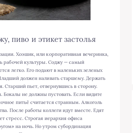
у, пиво и этикет застолья
зации. Хоэшик, или корпоративная вечеринка,
ть рабочей культуры. Соджу — самый
тся легко. Его подают в маленьких зеленых
 Младший должен наливать старшему. Держать
я. Старший пьет, отвернувшись в сторону.
 Бокалы не должны пустовать. Если видите
ночное питьё считается странным. Алкоголь
тва. После работы коллеги идут вместе. Едят
ет стресс. Строгая иерархия офиса
ругом» на ночь. Но утром субординация