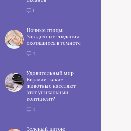
океанов
1
Ночные птицы:
Загадочные создания,
охотящиеся в темноте
0
Удивительный мир
Евразии: какие
животные населяют
этот уникальный
континент?
0
Зеленый питон: