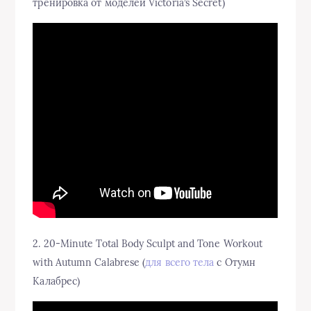
тренировка от моделей Victoria’s Secret)
2. 20-Minute Total Body Sculpt and Tone Workout
with Autumn Calabrese (
для всего тела
с Отумн
Калабрес)