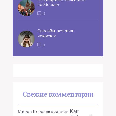
по Москве
0
Способы лечения
неврозов
0
Свежие комментарии
Как
Мирон Королев
к записи