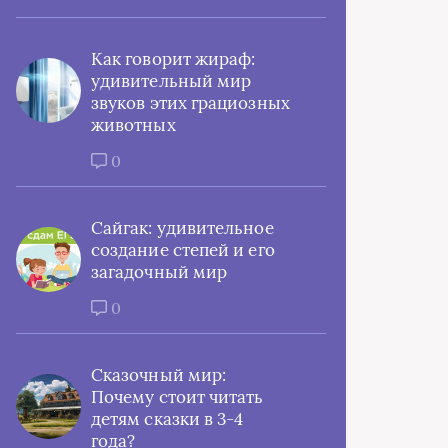
Как говорит жираф:
удивительный мир
звуков этих грациозных
животных
0
Сайгак: удивительное
создание степей и его
загадочный мир
0
Сказочный мир:
Почему стоит читать
детям сказки в 3-4
года?