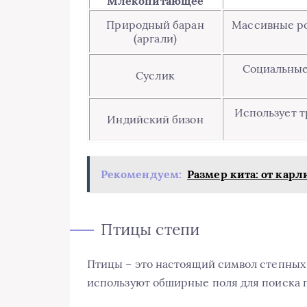
Млекопитающее
Природный баран
Массивные ро
(аргали)
Социальные
Суслик
Использует т
Индийский бизон
Рекомендуем:
Размер кита: от кар
Птицы степи
Птицы – это настоящий символ степных
используют обширные поля для поиска п