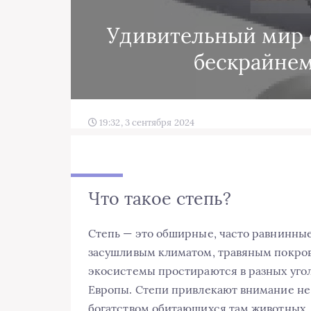
Удивительный мир с
бескрайнем
19:32, 3 сентября 2024
Что такое степь?
Степь — это обширные, часто равнинны
засушливым климатом, травяным покров
экосистемы простираются в разных угол
Европы. Степи привлекают внимание не 
богатством обитающихся там животных,