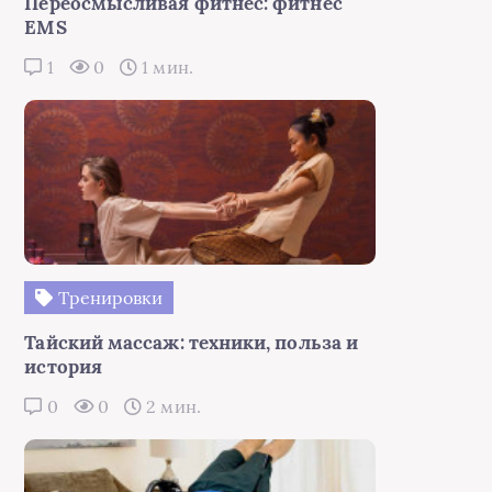
Переосмысливая фитнес: фитнес
EMS
1
0
1 мин.
Тренировки
Тайский массаж: техники, польза и
история
0
0
2 мин.