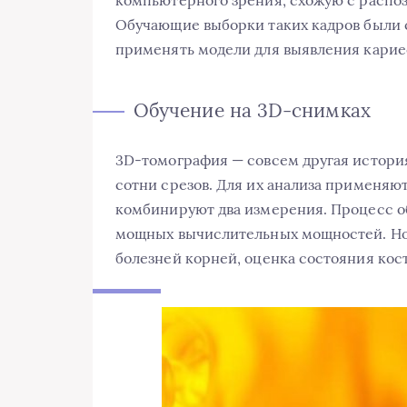
компьютерного зрения, схожую с распоз
Обучающие выборки таких кадров были 
применять модели для выявления кариес
Обучение на 3D-снимках
3D-томография — совсем другая история
сотни срезов. Для их анализа применя
комбинируют два измерения. Процесс о
мощных вычислительных мощностей. Но 
болезней корней, оценка состояния кост