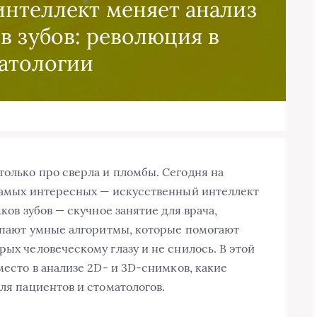
интеллект меняет анализ
в зубов: революция в
атологии
только про сверла и пломбы. Сегодня на
 самых интересных — искусственный интеллект
мков зубов — скучное занятие для врача,
ступают умные алгоритмы, которые помогают
рых человеческому глазу и не снилось. В этой
 место в анализе 2D- и 3D-снимков, какие
для пациентов и стоматологов.