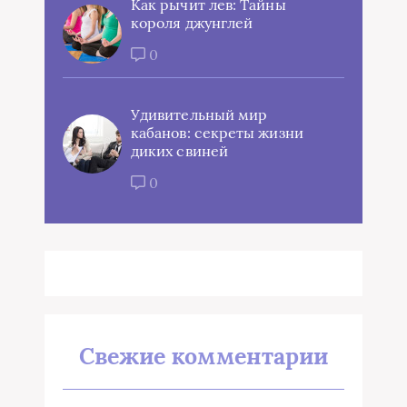
Как рычит лев: Тайны
короля джунглей
0
Удивительный мир
кабанов: секреты жизни
диких свиней
0
Свежие комментарии