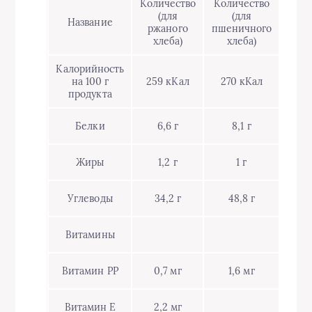
Количество
Количество
(для
(для
Название
ржаного
пшеничного
хлеба)
хлеба)
Калорийность
на 100 г
259 кКал
270 кКал
продукта
Белки
6,6 г
8,1 г
Жиры
1,2 г
1 г
Углеводы
34,2 г
48,8 г
Витамины
Витамин РР
0,7 мг
1,6 мг
Витамин Е
2,2 мг