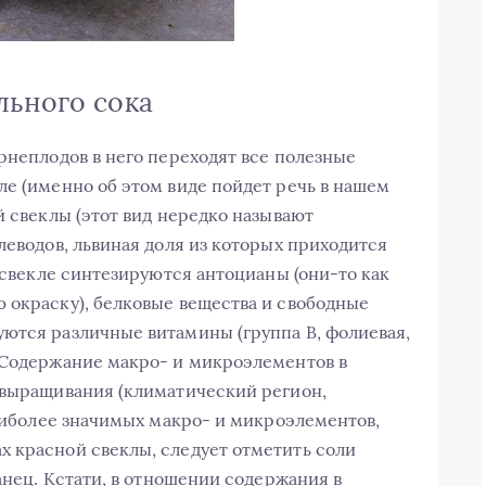
льного сока
рнеплодов в него переходят все полезные
ле (именно об этом виде пойдет речь в нашем
й свеклы (этот вид нередко называют
леводов, львиная доля из которых приходится
й свекле синтезируются антоцианы (они-то как
 окраску), белковые вещества и свободные
ются различные витамины (группа B, фолиевая,
 Содержание макро- и микроэлементов в
 выращивания (климатический регион,
наиболее значимых макро- и микроэлементов,
 красной свеклы, следует отметить соли
ганец. Кстати, в отношении содержания в