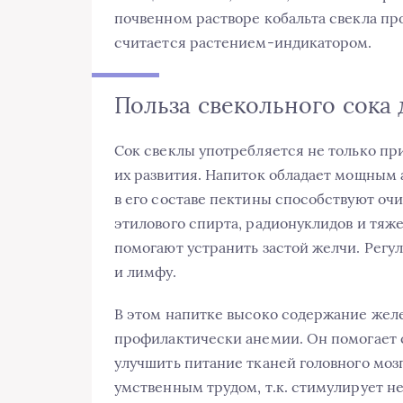
почвенном растворе кобальта свекла пр
считается растением-индикатором.
Польза свекольного сока
Сок свеклы употребляется не только пр
их развития. Напиток обладает мощным
в его составе пектины способствуют оч
этилового спирта, радионуклидов и тяж
помогают устранить застой желчи. Регу
и лимфу.
В этом напитке высоко содержание желе
профилактически анемии. Он помогает 
улучшить питание тканей головного мо
умственным трудом, т.к. стимулирует н