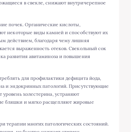
ржащиеся в свекле, снижают внутричерепное
яние почек. Органические кислоты,
яют некоторые виды камней и способствуют их
ым действием, благодаря чему лишняя
жается выраженность отеков. Свекольный сок
ска развития авитаминоза и повышения
треблять для профилактики дефицита йода,
ана и эндокринных патологий. Присутствующие
т уровень холестерина, устраняют
е бляшки и мягко расщепляют жировые
ри терапии многих патологических состояний.
евания, но быстро снижает степень