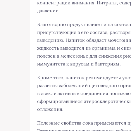
концентрации внимания. Нитраты, соде
давление.
Благотворно продукт влияет и на состо
присутствующие в его составе, раствор
выведению. Напиток обладает мочегонн
жидкость выводится из организма и сни
полезен в межсезонье для снижения ри
иммунитета к вирусам и бактериям.
Кроме того, напиток рекомендуется упо
развития заболеваний щитовидного орг
в свекле активные соединения понижаю
сформировавшиеся атеросклеротически
отложения.
Полезные свойства сока применяются п
Этот продукт не может устранить забол