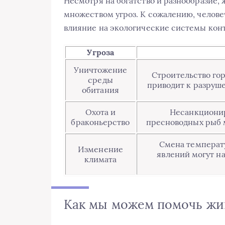
Несмотря на богатство и разнообразие,
множеством угроз. К сожалению, челове
влияние на экологические системы конт
Угроза
Уничтожение
Строительство гор
среды
приводит к разруш
обитания
Охота и
Несанкционир
браконьерство
пресноводных рыб м
Смена температ
Изменение
явлений могут н
климата
Как мы можем помочь жи