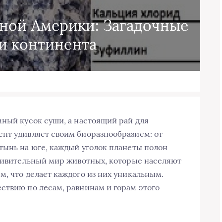
ной Америки: Загадочные
и континента
мный кусок суши, а настоящий рай для
нт удивляет своим биоразнообразием: от
тынь на юге, каждый уголок планеты полон
удивительный мир животных, которые населяют
м, что делает каждого из них уникальным.
ствию по лесам, равнинам и горам этого